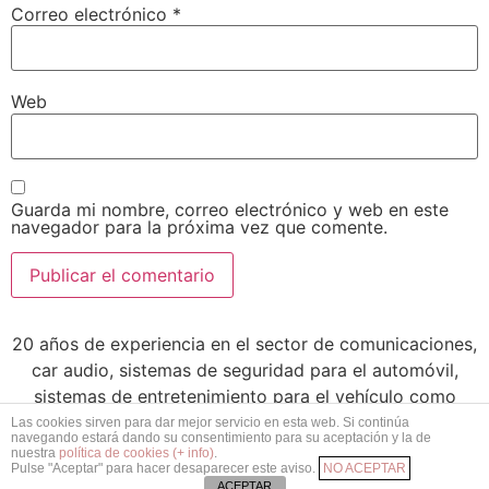
Correo electrónico
*
Web
Guarda mi nombre, correo electrónico y web en este
navegador para la próxima vez que comente.
20 años de experiencia en el sector de comunicaciones,
car audio, sistemas de seguridad para el automóvil,
sistemas de entretenimiento para el vehículo como
también mayoristas de las mejores marcas. Centro
Las cookies sirven para dar mejor servicio en esta web. Si continúa
navegando estará dando su consentimiento para su aceptación y la de
instalador con taller propio
nuestra
política de cookies (+ info)
.
Pulse "Aceptar" para hacer desaparecer este aviso.
NO ACEPTAR
Todos los derechos reservados
ACEPTAR