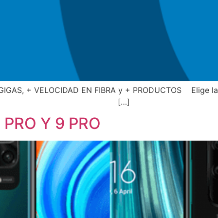
 GIGAS, + VELOCIDAD EN FIBRA y + PRODUCTOS Elige la co
 algunos ejemplos: […]
 PRO Y 9 PRO