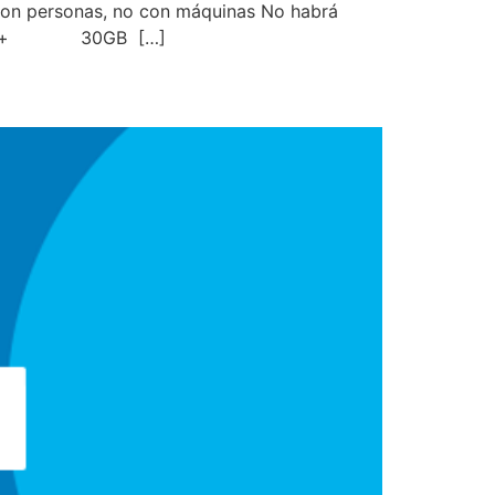
s con personas, no con máquinas No habrá
 600Mb + 30GB […]