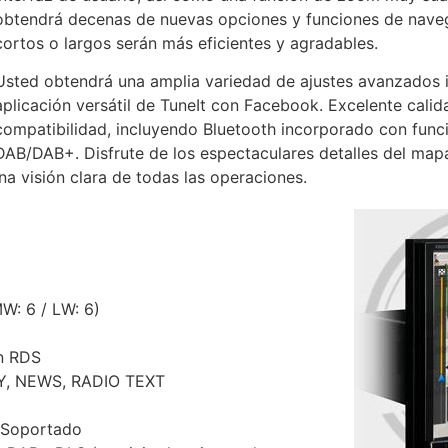
obtendrá decenas de nuevas opciones y funciones de naveg
cortos o largos serán más eficientes y agradables.
Usted obtendrá una amplia variedad de ajustes avanzados inc
aplicación versátil de TuneIt con Facebook. Excelente cal
compatibilidad, incluyendo Bluetooth incorporado con func
DAB/DAB+. Disfrute de los espectaculares detalles del map
a visión clara de todas las operaciones.
MW: 6 / LW: 6)
n RDS
PTY, NEWS, RADIO TEXT
 Soportado