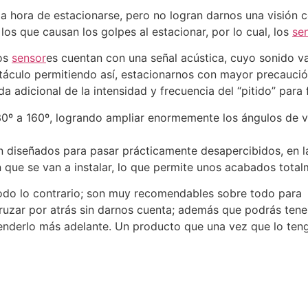
a hora de estacionarse, pero no logran darnos una visión c
los que causan los golpes al estacionar, por lo cual, los
se
os
sensor
es cuentan con una señal acústica, cuyo sonido v
táculo permitiendo así, estacionarnos con mayor precaución
a adicional de la intensidad y frecuencia del “pitido” para 
30º a 160º, logrando ampliar enormemente los ángulos de v
n diseñados para pasar prácticamente desapercibidos, en l
 que se van a instalar, lo que permite unos acabados total
todo lo contrario; son muy recomendables sobre todo para
ruzar por atrás sin darnos cuenta; además que podrás tener 
venderlo más adelante. Un producto que una vez que lo tenga