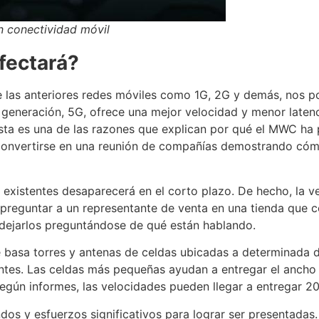
n conectividad móvil
fectará?
 de las anteriores redes móviles como 1G, 2G y demás, nos
a generación, 5G, ofrece una mejor velocidad y menor latenc
 Esta es una de las razones que explican por qué el MWC h
onvertirse en una reunión de compañías demostrando cóm
s existentes desaparecerá en el corto plazo. De hecho, la
o, preguntar a un representante de venta en una tienda que 
dejarlos preguntándose de qué están hablando.
e basa torres y antenas de celdas ubicadas a determinada di
tes. Las celdas más pequeñas ayudan a entregar el ancho 
Según informes, las velocidades pueden llegar a entregar 2
ndos y esfuerzos significativos para lograr ser presentada