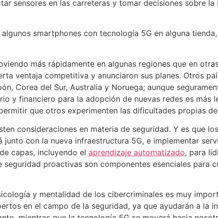
ctar sensores en las carreteras y tomar decisiones sobre la
 algunos smartphones con tecnología 5G en alguna tienda,
moviendo más rápidamente en algunas regiones que en otra
erta ventaja competitiva y anunciaron sus planes. Otros p
, Corea del Sur, Australia y Noruega; aunque seguramente 
io y financiero para la adopción de nuevas redes es más l
ermitir que otros experimenten las dificultades propias de
ten consideraciones en materia de seguridad. Y es que los
 junto con la nueva infraestructura 5G, e implementar ser
 de capas, incluyendo el
aprendizaje automatizado
, para li
e seguridad proactivas son componentes esenciales para cua
ología y mentalidad de los cibercriminales es muy importan
rtos en el campo de la seguridad, ya que ayudarán a la in
anto, mientras que la tecnología 5G se moverá hacia nosot