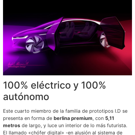
100% eléctrico y 100%
autónomo
Este cuarto miembro de la familia de prototipos I.D se
presenta en forma de
berlina premium
, con
5,11
metros
de largo, y luce un interior de lo más futurista.
El llamado «chófer digital» -en alusión al sistema de