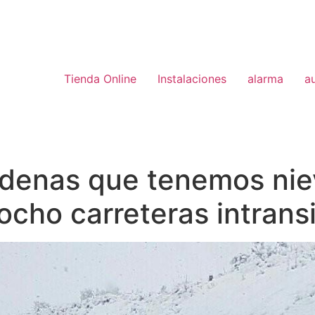
Tienda Online
Instalaciones
alarma
a
denas que tenemos niev
cho carreteras intrans