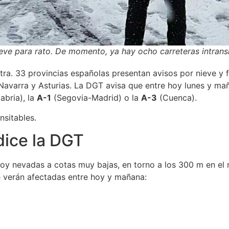
ve para rato. De momento, ya hay ocho carreteras intrans
. 33 provincias españolas presentan avisos por nieve y frí
, Navarra y Asturias. La DGT avisa que entre hoy lunes y m
abria), la
A-1
(Segovia-Madrid) o la
A-3
(Cuenca).
nsitables.
dice la DGT
hoy nevadas a cotas muy bajas, en torno a los 300 m en el n
e verán afectadas entre hoy y mañana: