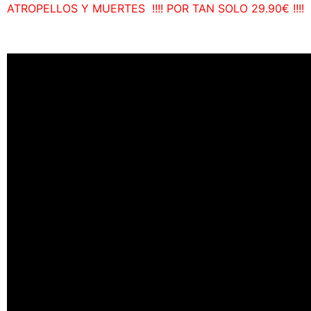
ATROPELLOS Y MUERTES !!!! POR TAN SOLO 29.90€ !!!!