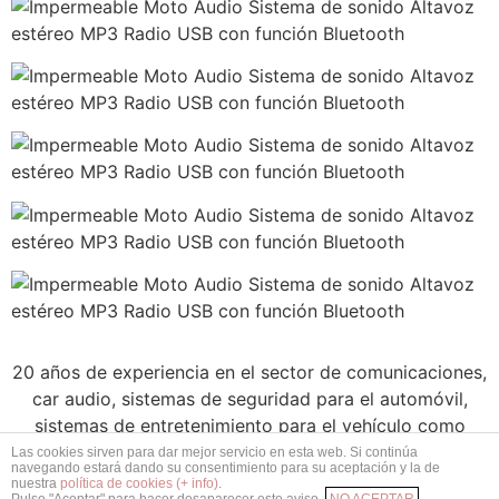
20 años de experiencia en el sector de comunicaciones,
car audio, sistemas de seguridad para el automóvil,
sistemas de entretenimiento para el vehículo como
también mayoristas de las mejores marcas. Centro
Las cookies sirven para dar mejor servicio en esta web. Si continúa
navegando estará dando su consentimiento para su aceptación y la de
instalador con taller propio
nuestra
política de cookies (+ info)
.