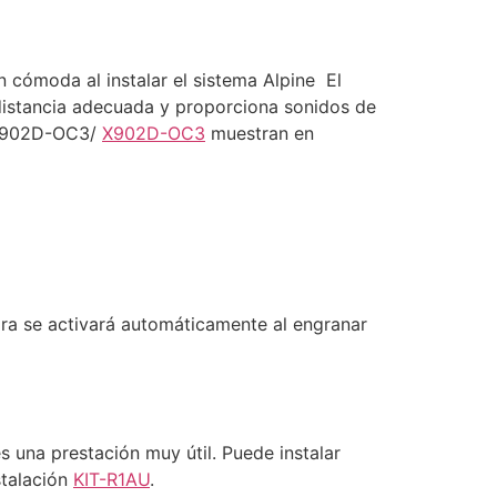
n cómoda al instalar el sistema Alpine El
 distancia adecuada y proporciona sonidos de
s i902D-OC3/
X902D-OC3
muestran en
ara se activará automáticamente al engranar
 una prestación muy útil. Puede instalar
stalación
KIT-R1AU
.