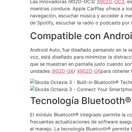
Las innovadoras i902D-OC3/
X902D-OC3
, e
mientras conduce. Apple CarPlay ofrece a los
navegación, escuchar música y acceder a men
de Spotify, escuchar la radio o podcasts por
Compatible con Andro
Android Auto, fue diseñado pensando en la seg
voz, está diseñado para minimizar la distracc
que se muestran en pantalla justo cuando so
unidades
i902D-G6
/
X902D-G6
para obtener l
Tecnología Bluetooth®
El módulo Bluetooth® integrado permite la c
frecuentes actualizaciones de software asegur
el manejo. La tecnología Bluetooth® permite t