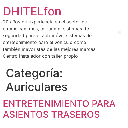
DHITELfon
20 años de experiencia en el sector de
comunicaciones, car audio, sistemas de
seguridad para el automóvil, sistemas de
entretenimiento para el vehículo como
también mayoristas de las mejores marcas.
Centro instalador con taller propio
Categoría:
Auriculares
ENTRETENIMIENTO PARA
ASIENTOS TRASEROS